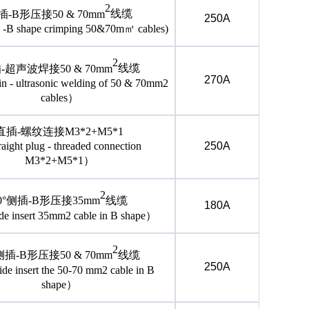
2
插
-B形压接50 & 70mm
线缆
250A
in -B shape crimping 50&70m㎡ cables)
2
插
-超声波焊接50 & 70mm
线缆
270A
-in - ultrasonic welding of 50 & 70mm2
cables）
直插
-螺纹连接M3*2+M5*1
raight plug - threaded connection
250A
M3*2+M5*1）
2
0°侧插-B形压接35mm
线缆
180A
ide insert 35mm2 cable in B shape）
2
侧插-B形压接50 & 70mm
线缆
250A
ide insert the 50-70 mm2 cable in B
shape）