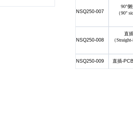
90°
NSQ250-007
（
90° si
直
NSQ250-008
（
Straight
NSQ250-009
直插
-PCB