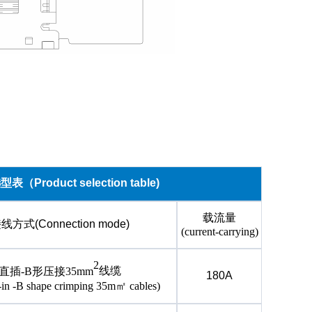
选型表（
Product selection table)
载流量
接线方式
(Connection mode)
(current-carrying)
2
直插
-B形压接35mm
线缆
180A
t-in -B shape crimping 35m㎡ cables)