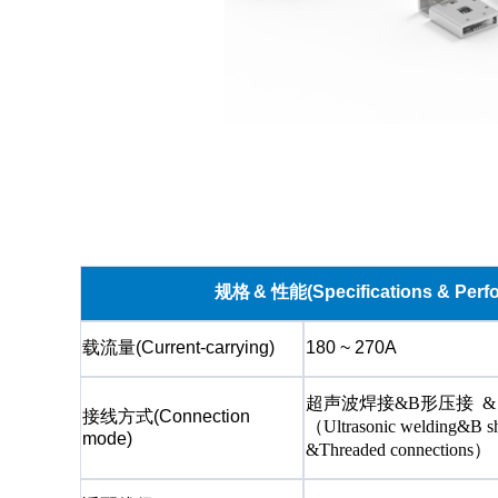
规格
& 性能(Specifications & Perf
载流量
(Current-carrying)
180 ~ 270A
超声波焊接
&B形压接 
接线方式
(Connection
（
Ultrasonic welding&B s
mode)
&Threaded connections）