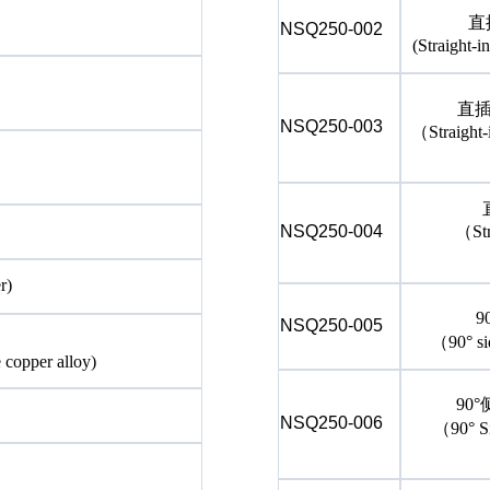
直
NSQ250-002
(Straight-
直
NSQ250-003
（
Straight
NSQ250-004
（
St
r)
9
NSQ250-005
（
90° s
 copper alloy)
90°
NSQ250-006
（
90° S