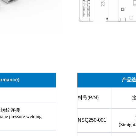
ormance)
产品
料号
(P/N)
& 螺纹连接
hape pressure welding
NSQ250-001
(Straigh