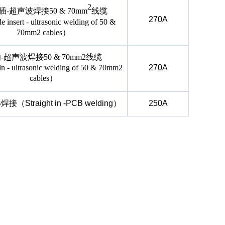
2
侧插-超声波焊接50 & 70mm
线缆
270A
de insert - ultrasonic welding of 50 &
70mm2 cables）
插
-超声波焊接50 & 70mm2线缆
-in - ultrasonic welding of 50 & 70mm2
270A
cables）
焊接（Straight in -PCB welding）
250A