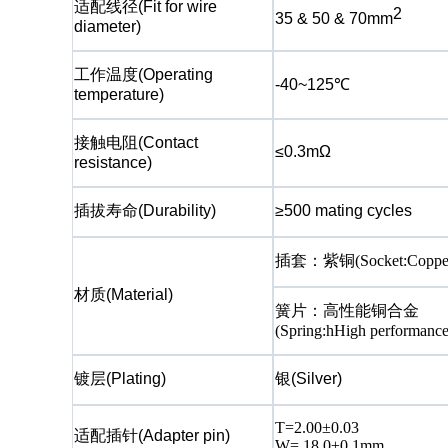
适配线径
(Fit for wire
2
35 & 50 & 70mm
diameter)
工作温度
(Operating
-40~125℃
temperature)
接触电阻
(Contact
≤0.3mΩ
resistance)
插拔寿命
(Durability)
≥500 mating cycles
插套：紫铜
(Socket:Coppe
材质
(Material)
簧片：高性能铜合金
(Spring:hHigh performance
镀层
(Plating)
银
(Silver)
T=2.00±0.03
适配插针
(Adapter pin)
W= 18.0±0.1mm